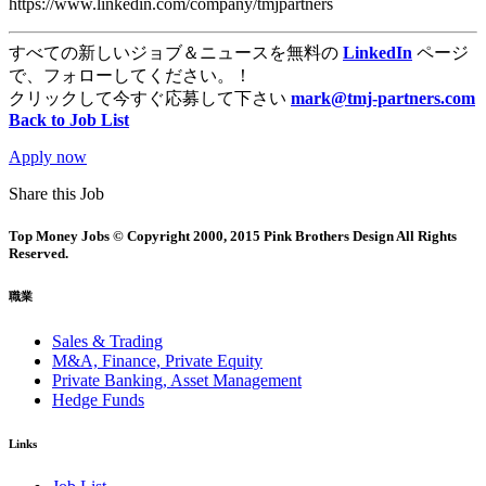
https://www.linkedin.com/company/tmjpartners
すべての新しいジョブ＆ニュースを無料の
LinkedIn
ページ
で、フォローしてください。！
クリックして今すぐ応募して下さい
mark@tmj-partners.com
Back to Job List
Apply now
Share this Job
Top Money Jobs © Copyright 2000, 2015 Pink Brothers Design All Rights
Reserved.
職業
Sales & Trading
M&A, Finance, Private Equity
Private Banking, Asset Management
Hedge Funds
Links