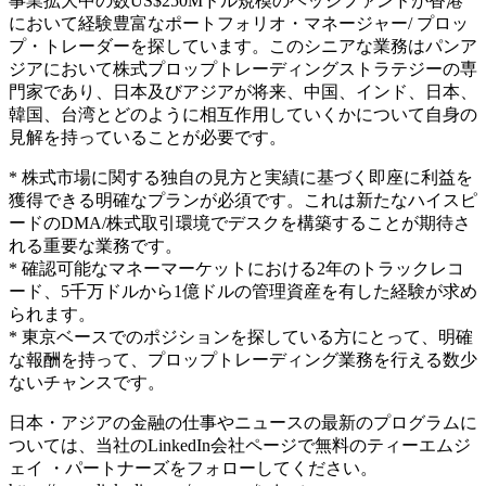
事業拡大中の数US$250Mドル規模のヘッジファンドが香港
において経験豊富なポートフォリオ・マネージャー/ プロッ
プ・トレーダーを探しています。このシニアな業務はパンア
ジアにおいて株式プロップトレーディングストラテジーの専
門家であり、日本及びアジアが将来、中国、インド、日本、
韓国、台湾とどのように相互作用していくかについて自身の
見解を持っていることが必要です。
* 株式市場に関する独自の見方と実績に基づく即座に利益を
獲得できる明確なプランが必須です。これは新たなハイスピ
ードのDMA/株式取引環境でデスクを構築することが期待さ
れる重要な業務です。
* 確認可能なマネーマーケットにおける2年のトラックレコ
ード、5千万ドルから1億ドルの管理資産を有した経験が求め
られます。
* 東京ベースでのポジションを探している方にとって、明確
な報酬を持って、プロップトレーディング業務を行える数少
ないチャンスです。
日本・アジアの金融の仕事やニュースの最新のプログラムに
ついては、当社のLinkedIn会社ページで無料のティーエムジ
ェイ ・パートナーズをフォローしてください。