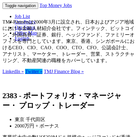
Top Money Jobs
Toggle navigation
Job List
TMJ-Partnersは2000年3月に設立され、日本およびアジア地域
Our Policy
Our Focus
における金融人材紹介会社です。フィンテック、ビットコイ
Office Map
ン、外国為替、証券、銀行、ヘッジファンド、ファミリーオ
English
フィスを専門としています。東京、香港、シンガポールにお
けるCEO、CIO、CAO、COO、CTO、CFO、公認会計士、
アナリスト、マーケター、トレーダー、営業、ストラクチャ
リング、不動産関連の職種をカバーしています。
LinkedIn »
Twitter »
TMJ Finance Blog »
2383 - ポートフォリオ・マネージャ
ー・ プロップ・トレーダー
東京 千代田区
2000万円 + ボーナス