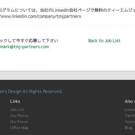
ラムについては、当社のLinkedIn会社ページで無料のティーエムジ
kedin.com/company/tmjpartners
ックして今すぐ応募して下さい
Back to Job List
mark@tmj-partners.com
rs Design All Rights Reserved.
Links
Also 
Job List
Linke
Our Policy
Twitt
Our Focus
Yout
Office Map
Blog