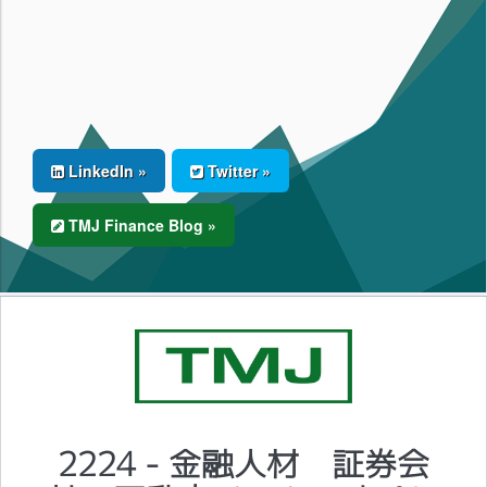
LinkedIn »
Twitter »
TMJ Finance Blog »
2224 - 金融人材 証券会