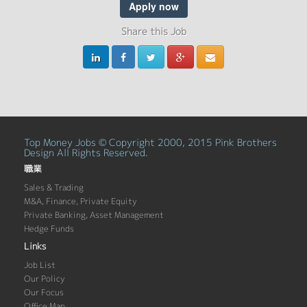
Apply now
Share this Job
Top Money Jobs © Copyright 2000, 2015 Pink Brothers
Design All Rights Reserved.
職業
Sales & Trading
M&A, Finance, Private Equity
Private Banking, Asset Management
Hedge Funds
Links
Job List
Our Policy
Our Focus
Office Map