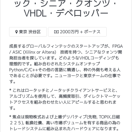
ック・シニア・クオンツ・
VHDL・デベロッパー
東京 渋谷区
2000万円 + ボーナス
成長するグローバルフィンテックのスタートアップが、FPGA
/ ASIC (Xilinx or Altera) 技術を持つ、シニアなクォンツ開
発担当者を探しています。どのようなVHDLコーディングも
理想的です。組み合わされたシステムオンチップ
Python/C/C++その他の言語に精通し、枠の外側も考える人
であることが必要です。ニューヨークと東京チームの仕事で
す。
* これはロータッチとノータッチクライアントサービスと、
アルゴリズムを使用して、高頻度取引、ダイレクトマーケッ
トアクセスを組み合わせたい人にアピールすると思われま
す。
* 焦点は現物株式および上場デリバティブ(先物, TOPIX,日経
２２５), 転換社債、高い市場ボリュームを有する商品の為の
トレードシステムに組み込まれたハードウェアになります。