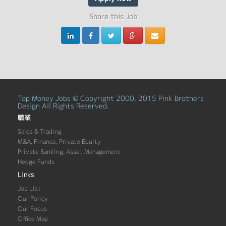
Share this Job
Top Money Jobs © Copyright 2000, 2015 Pink Brothers
Design All Rights Reserved.
職業
Sales & Trading
M&A, Finance, Private Equity
Private Banking, Asset Management
Hedge Funds
Links
Job List
Our Policy
Our Focus
Office Map