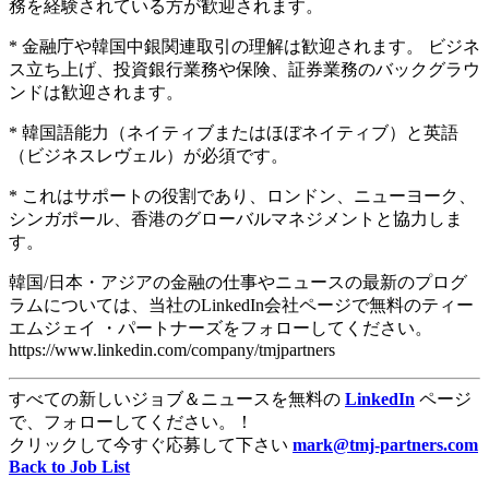
務を経験されている方が歓迎されます。
* 金融庁や韓国中銀関連取引の理解は歓迎されます。 ビジネ
ス立ち上げ、投資銀行業務や保険、証券業務のバックグラウ
ンドは歓迎されます。
* 韓国語能力（ネイティブまたはほぼネイティブ）と英語
（ビジネスレヴェル）が必須です。
* これはサポートの役割であり、ロンドン、ニューヨーク、
シンガポール、香港のグローバルマネジメントと協力しま
す。
韓国/日本・アジアの金融の仕事やニュースの最新のプログ
ラムについては、当社のLinkedIn会社ページで無料のティー
エムジェイ ・パートナーズをフォローしてください。
https://www.linkedin.com/company/tmjpartners
すべての新しいジョブ＆ニュースを無料の
LinkedIn
ページ
で、フォローしてください。！
クリックして今すぐ応募して下さい
mark@tmj-partners.com
Back to Job List