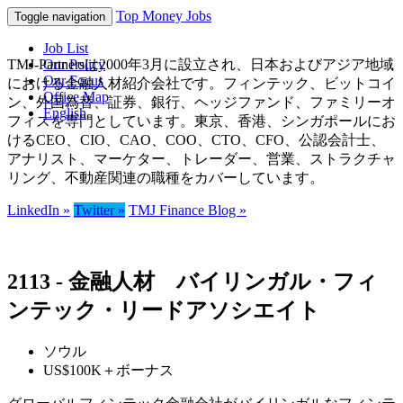
Top Money Jobs
Toggle navigation
Job List
TMJ-Partnersは2000年3月に設立され、日本およびアジア地域
Our Policy
Our Focus
における金融人材紹介会社です。フィンテック、ビットコイ
Office Map
ン、外国為替、証券、銀行、ヘッジファンド、ファミリーオ
English
フィスを専門としています。東京、香港、シンガポールにお
けるCEO、CIO、CAO、COO、CTO、CFO、公認会計士、
アナリスト、マーケター、トレーダー、営業、ストラクチャ
リング、不動産関連の職種をカバーしています。
LinkedIn »
Twitter »
TMJ Finance Blog »
2113 - 金融人材 バイリンガル・フィ
ンテック・リードアソシエイト
ソウル
US$100K＋ボーナス