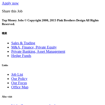
Apply now
Share this Job
Top Money Jobs © Copyright 2000, 2015 Pink Brothers Design All Rights
Reserved.
職業
Sales & Trading
M&A, Finance, Private Equity
Private Banking, Asset Management
Hedge Funds
Links
Job List
Our Policy
Our Focus
Office Map
Also visit