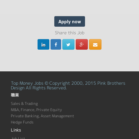
Apply now
Share this Job
Top Money Jobs © Copyright 2000, 2015 Pink Brothers
Design All Rights Reserved.
職業
Sales & Trading
M&A, Finance, Private Equity
Private Banking, Asset Management
Hedge Funds
Links
Job List