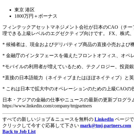
東京 港区
1800万円＋ボーナス
フィンテックアセットマネジメント会社が日本のCAO（チー
理できる上級レベルのエグゼクティブ向けです。 FX、株式
* 候補者は、現金およびデリバティブ商品の直接小売および
* 金融庁のインタフェースを備えたフロントオフィス、オ
*モバイルの利用者が増えているため、テクノロジー、投資
*直接の日本語能力（ネイティブまたはほぼネイティブ）と
* これは日本で拡大中のオペレーションのための上級CAO
日本・アジアの金融の仕事やニュースの最新の更新プログラムに
https://www.linkedin.com/company/tmjpartners
すべての新しいジョブ＆ニュースを無料の
LinkedIn
ページで
クリックして今すぐ応募して下さい
mark@tmj-partners.com
Back to Job List