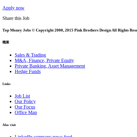
Apply now
Share this Job
Top Money Jobs © Copyright 2000, 2015 Pink Brothers Design All Rights Res
職業
Sales & Trading
M&A, Finance, Private Equity
Private Banking, Asset Management
Hedge Funds
Links
Job List
Our Policy
Our Focus
Office Map
Also visit
LinkedIn company news feed