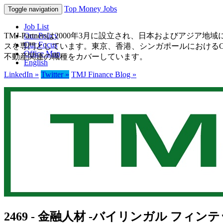
Top Money Jobs
Toggle navigation
Job List
TMJ-Partnersは2000年3月に設立され、日本およ
Our Policy
Our Focus
スを専門としています。東京、香港、シンガポールにおけるCE
Office Map
不動産関連の職種をカバーしています。
English
LinkedIn »
Twitter »
TMJ Finance Blog »
2469 - 金融人材 -バイリンガル フィン