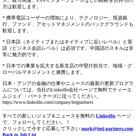
ス、取引関連、FSAインターフェースなどの経験をお持ちの
方は歓迎します。
* 携帯電話ユーザーの増加により、テクノロジー、投資銀
行、ファンド、アセットマネジメントのバックグラウンドも
歓迎します。
* 日本語（ネイティブまたはネイティブに近いレベル）と英
語（ビジネス会話レベル）は必須です。中国語のスキルは非
常に魅力的です。
* 日本での事業を拡大する新支店の中堅IT担当で、地域・グ
ローバルマネジメントと連携します。
日本・アジアの金融の仕事やニュースの最新の更新プログラ
ムについては、当社のLinkedIn会社ページで無料でティーエ
ムジェイ ・パートナーズに従ってください。
https://www.linkedin.com/company/tmjpartners
すべての新しいジョブ＆ニュースを無料の
LinkedIn
ページ
で、フォローしてください。！
クリックして今すぐ応募して下さい
mark@tmj-partners.com
Back to Job List