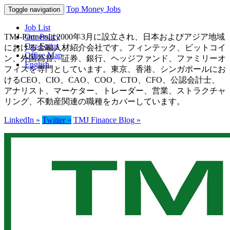
Top Money Jobs
Toggle navigation
Job List
TMJ-Partnersは2000年3月に設立され、日本およびアジア地域
Our Policy
Our Focus
における金融人材紹介会社です。フィンテック、ビットコイ
Office Map
ン、外国為替、証券、銀行、ヘッジファンド、ファミリーオ
English
フィスを専門としています。東京、香港、シンガポールにお
けるCEO、CIO、CAO、COO、CTO、CFO、公認会計士、
アナリスト、マーケター、トレーダー、営業、ストラクチャ
リング、不動産関連の職種をカバーしています。
LinkedIn »
Twitter »
TMJ Finance Blog »