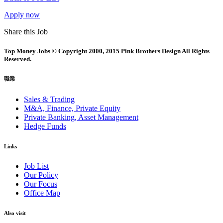
Apply now
Share this Job
Top Money Jobs © Copyright 2000, 2015 Pink Brothers Design All Rights
Reserved.
職業
Sales & Trading
M&A, Finance, Private Equity
Private Banking, Asset Management
Hedge Funds
Links
Job List
Our Policy
Our Focus
Office Map
Also visit