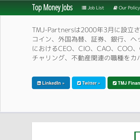
Top Money Jobs
Job List
Our Policy
TMJ-Partnersは2000年
コイン、外国為替、証券、銀行、ヘ
におけるCEO、CIO、CAO、CO
チャリング、不動産関連の職種をカ
LinkedIn »
Twitter »
TMJ Finan