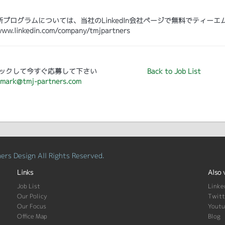
ログラムについては、当社のLinkedIn会社ページで無料でティーエ
kedin.com/company/tmjpartners
ックして今すぐ応募して下さい
Back to Job List
mark@tmj-partners.com
rs Design All Rights Reserved.
Links
Also 
Job List
Linke
Our Policy
Twitt
Our Focus
Yout
Office Map
Blog