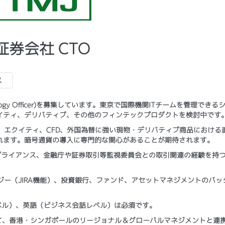
式証券会社 CTO
ス
ology Officer)を募集しています。東京で国際機関ITチームを管理できる
イティ、デリバティブ、その他のフィンテックプロダクトを検討中です
補者は、エクイティ、CFD、外国為替に強い現物・デリバティブ商品における
れます。暗号通貨の導入に専門的な関心があることが期待されます。
ンプライアンス、金融庁や証券取引等監視委員会との取引関連の経験を持つ
ロジー（JIRA機能）、投資銀行、ファンド、アセットマネジメントのバッ
ベル）、英語（ビジネス会話レベル）は必須です。
して、香港・シンガポールのリージョナル＆グローバルマネジメントと連