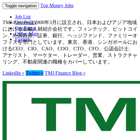
Top Money Jobs
Toggle navigation
Job List
TMJ-Partnersは2000年3月に設立され、日本およびアジア地域
Our Policy
Our Focus
における金融人材紹介会社です。フィンテック、ビットコイ
Office Map
ン、外国為替、証券、銀行、ヘッジファンド、ファミリーオ
English
フィスを専門としています。東京、香港、シンガポールにお
けるCEO、CIO、CAO、COO、CTO、CFO、公認会計士、
アナリスト、マーケター、トレーダー、営業、ストラクチャ
リング、不動産関連の職種をカバーしています。
LinkedIn »
Twitter »
TMJ Finance Blog »