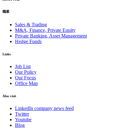
職業
Sales & Trading
M&A, Finance, Private Equity
Private Banking, Asset Management
Hedge Funds
Links
Job List
Our Policy
Our Focus
Office Map
Also visit
LinkedIn company news feed
Twitter
Youtube
Blog