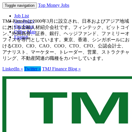
Top Money Jobs
Toggle navigation
Job List
TMJ-Partnersは2000年3月に設立され、日本およびアジア地域
Our Policy
Our Focus
における金融人材紹介会社です。フィンテック、ビットコイ
Office Map
ン、外国為替、証券、銀行、ヘッジファンド、ファミリーオ
English
フィスを専門としています。東京、香港、シンガポールにお
けるCEO、CIO、CAO、COO、CTO、CFO、公認会計士、
アナリスト、マーケター、トレーダー、営業、ストラクチャ
リング、不動産関連の職種をカバーしています。
LinkedIn »
Twitter »
TMJ Finance Blog »