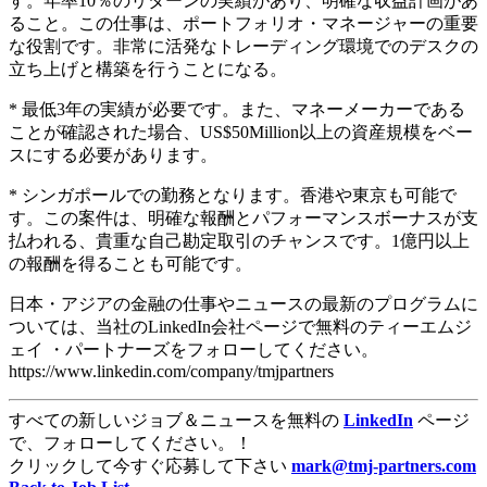
す。年率10％のリターンの実績があり、明確な収益計画があ
ること。この仕事は、ポートフォリオ・マネージャーの重要
な役割です。非常に活発なトレーディング環境でのデスクの
立ち上げと構築を行うことになる。
* 最低3年の実績が必要です。また、マネーメーカーである
ことが確認された場合、US$50Million以上の資産規模をベー
スにする必要があります。
* シンガポールでの勤務となります。香港や東京も可能で
す。この案件は、明確な報酬とパフォーマンスボーナスが支
払われる、貴重な自己勘定取引のチャンスです。1億円以上
の報酬を得ることも可能です。
日本・アジアの金融の仕事やニュースの最新のプログラムに
ついては、当社のLinkedIn会社ページで無料のティーエムジ
ェイ ・パートナーズをフォローしてください。
https://www.linkedin.com/company/tmjpartners
すべての新しいジョブ＆ニュースを無料の
LinkedIn
ページ
で、フォローしてください。！
クリックして今すぐ応募して下さい
mark@tmj-partners.com