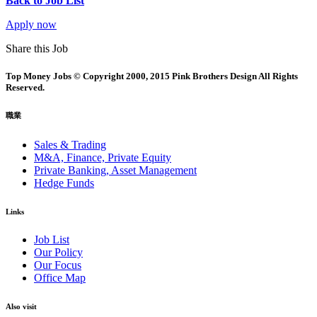
Back to Job List
Apply now
Share this Job
Top Money Jobs © Copyright 2000, 2015 Pink Brothers Design All Rights
Reserved.
職業
Sales & Trading
M&A, Finance, Private Equity
Private Banking, Asset Management
Hedge Funds
Links
Job List
Our Policy
Our Focus
Office Map
Also visit