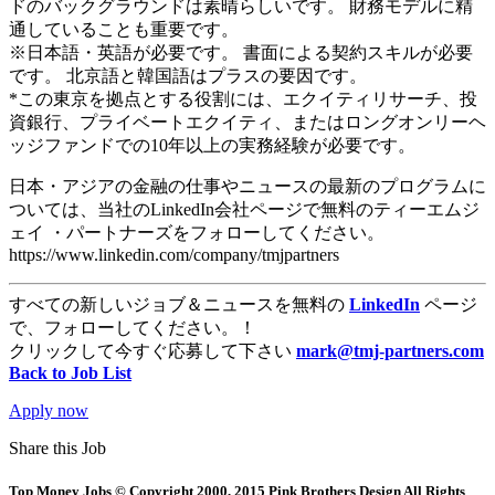
ドのバックグラウンドは素晴らしいです。 財務モデルに精
通していることも重要です。
※日本語・英語が必要です。 書面による契約スキルが必要
です。 北京語と韓国語はプラスの要因です。
*この東京を拠点とする役割には、エクイティリサーチ、投
資銀行、プライベートエクイティ、またはロングオンリーヘ
ッジファンドでの10年以上の実務経験が必要です。
日本・アジアの金融の仕事やニュースの最新のプログラムに
ついては、当社のLinkedIn会社ページで無料のティーエムジ
ェイ ・パートナーズをフォローしてください。
https://www.linkedin.com/company/tmjpartners
すべての新しいジョブ＆ニュースを無料の
LinkedIn
ページ
で、フォローしてください。！
クリックして今すぐ応募して下さい
mark@tmj-partners.com
Back to Job List
Apply now
Share this Job
Top Money Jobs © Copyright 2000, 2015 Pink Brothers Design All Rights