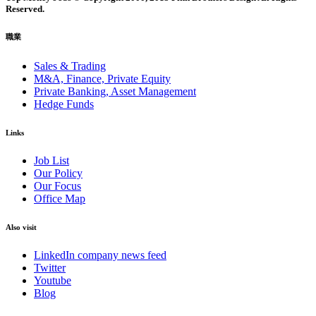
Reserved.
職業
Sales & Trading
M&A, Finance, Private Equity
Private Banking, Asset Management
Hedge Funds
Links
Job List
Our Policy
Our Focus
Office Map
Also visit
LinkedIn company news feed
Twitter
Youtube
Blog