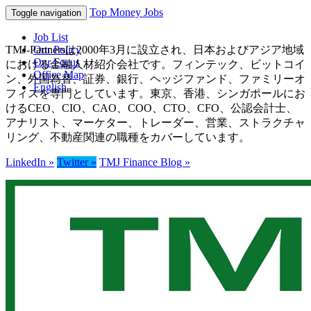
Top Money Jobs
Toggle navigation
Job List
TMJ-Partnersは2000年3月に設立され、日本およびアジア地域
Our Policy
Our Focus
における金融人材紹介会社です。フィンテック、ビットコイ
Office Map
ン、外国為替、証券、銀行、ヘッジファンド、ファミリーオ
English
フィスを専門としています。東京、香港、シンガポールにお
けるCEO、CIO、CAO、COO、CTO、CFO、公認会計士、
アナリスト、マーケター、トレーダー、営業、ストラクチャ
リング、不動産関連の職種をカバーしています。
LinkedIn »
Twitter »
TMJ Finance Blog »