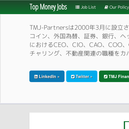
Top Money Jobs
Job List
Our Policy
TMJ-Partnersは2000年
コイン、外国為替、証券、銀行、ヘ
におけるCEO、CIO、CAO、CO
チャリング、不動産関連の職種をカ
LinkedIn »
Twitter »
TMJ Finan