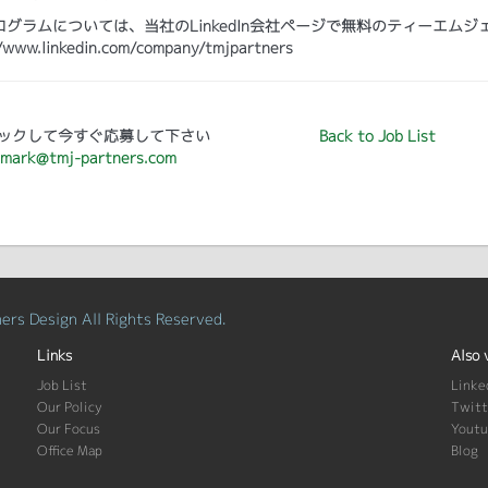
ラムについては、当社のLinkedIn会社ページで無料のティーエムジ
kedin.com/company/tmjpartners
ックして今すぐ応募して下さい
Back to Job List
mark@tmj-partners.com
rs Design All Rights Reserved.
Links
Also 
Job List
Linke
Our Policy
Twitt
Our Focus
Yout
Office Map
Blog