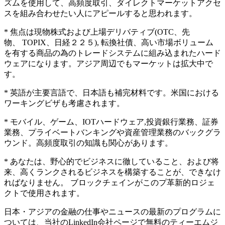
ズムを使用して、高頻度取引、ダイレクトマーケットアクセ
スを組み合わせたい人にアピールすると思われます。
* 焦点は現物株式および上場デリバティブ(OTC、先
物、 TOPIX、日経２２５), 転換社債、高い市場ボリューム
を有する商品の為のトレードシステムに組み込まれたハード
ウェアになります。アジア周辺でもマーケットは拡大中で
す。
* 英語が主要言語で、日本語も補完材料です。米国における
ワーキングビザも考慮されます。
* モバイル、ゲーム、IOTハードウェア,投資銀行業務、証券
業務、プライベートバンキングや資産管理業務のバックグラ
ウンド。高頻度取引の知識も関心があります。
* あなたは、野心的でビジネスに徹していること、および将
来、高くランクされるビジネスを構築することが、できなけ
ればなりません。 ブロックチェインがこのプ革新的ロジェ
クトで使用されます。​
日本・アジアの金融の仕事やニュースの最新のプログラムに
ついては、当社のLinkedIn会社ページで無料のティーエムジ