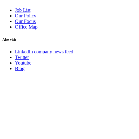
Job List
Our Policy
Our Focus
Office Map
Also visit
LinkedIn company news feed
Twitter
Youtube
Blog