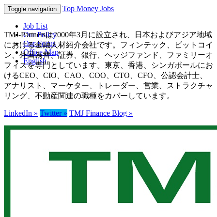
Top Money Jobs
Toggle navigation
Job List
TMJ-Partnersは2000年3月に設立され、日本およびアジア地域
Our Policy
Our Focus
における金融人材紹介会社です。フィンテック、ビットコイ
Office Map
ン、外国為替、証券、銀行、ヘッジファンド、ファミリーオ
English
フィスを専門としています。東京、香港、シンガポールにお
けるCEO、CIO、CAO、COO、CTO、CFO、公認会計士、
アナリスト、マーケター、トレーダー、営業、ストラクチャ
リング、不動産関連の職種をカバーしています。
LinkedIn »
Twitter »
TMJ Finance Blog »