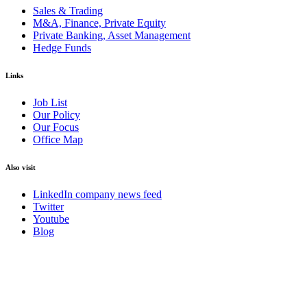
Sales & Trading
M&A, Finance, Private Equity
Private Banking, Asset Management
Hedge Funds
Links
Job List
Our Policy
Our Focus
Office Map
Also visit
LinkedIn company news feed
Twitter
Youtube
Blog