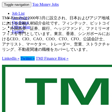
Top Money Jobs
Toggle navigation
Job List
TMJ-Partnersは2000年3月に設立され、日本およびアジア地域
Our Policy
Our Focus
における金融人材紹介会社です。フィンテック、ビットコイ
Office Map
ン、外国為替、証券、銀行、ヘッジファンド、ファミリーオ
English
フィスを専門としています。東京、香港、シンガポールにお
けるCEO、CIO、CAO、COO、CTO、CFO、公認会計士、
アナリスト、マーケター、トレーダー、営業、ストラクチャ
リング、不動産関連の職種をカバーしています。
LinkedIn »
Twitter »
TMJ Finance Blog »