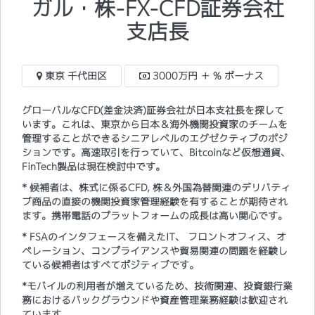
ガル・株-FX-CFD証券会社
支店長
東京 千代田区
3000万円 ＋ % ボーナス
グローバルなCFD(差金決済)証券会社が日本支社長を探して
います。これは、東京から日本＆海外機関投資家のチームを
管理することができるシニアレベルのエグゼクティブのポジ
ションです。高速取引を行っていて、Bitcoinなど仮想通貨、
FinTech製品は現在検討中です。
* 候補者は、株式に係るCFD, 株＆外国為替関連のデリバティ
ブ商品の直接の機関投資家管理経験を有することが期待され
ます。携帯電話のプラットフォームの成長は高い関心です。
* FSAのインタフェースを備えたIT、 フロントオフィス、オ
ペレーション、コンプライアンスや貿易関連の問題を経験し
ている候補者はすべてポジティブです。
*モバイルの利用者が増えているため、技術関連、投資銀行業
務におけるバックグラウンドや資産管理業務経験は歓迎され
ています。