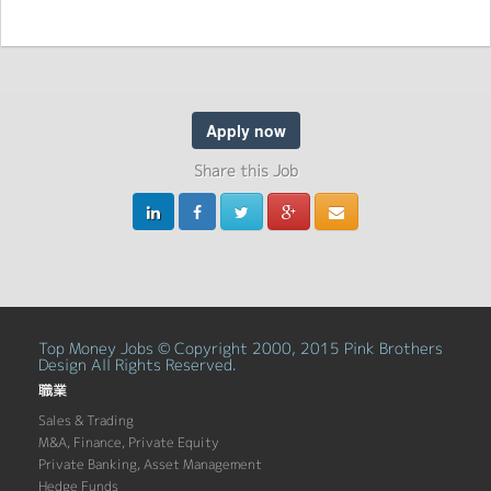
Apply now
Share this Job
Top Money Jobs © Copyright 2000, 2015 Pink Brothers
Design All Rights Reserved.
職業
Sales & Trading
M&A, Finance, Private Equity
Private Banking, Asset Management
Hedge Funds