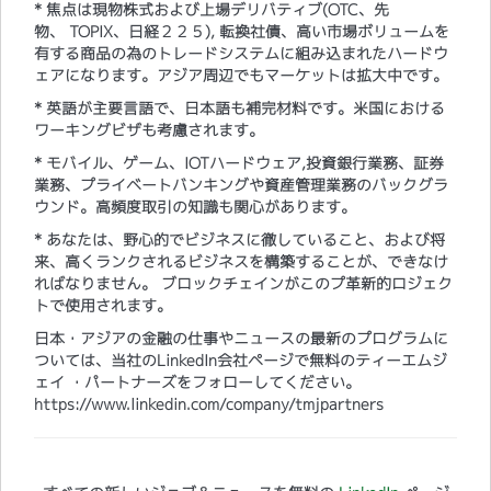
* 焦点は現物株式および上場デリバティブ(OTC、先
物、 TOPIX、日経２２５), 転換社債、高い市場ボリュームを
有する商品の為のトレードシステムに組み込まれたハードウ
ェアになります。アジア周辺でもマーケットは拡大中です。
* 英語が主要言語で、日本語も補完材料です。米国における
ワーキングビザも考慮されます。
* モバイル、ゲーム、IOTハードウェア,投資銀行業務、証券
業務、プライベートバンキングや資産管理業務のバックグラ
ウンド。高頻度取引の知識も関心があります。
* あなたは、野心的でビジネスに徹していること、および将
来、高くランクされるビジネスを構築することが、できなけ
ればなりません。 ブロックチェインがこのプ革新的ロジェク
トで使用されます。​
日本・アジアの金融の仕事やニュースの最新のプログラムに
ついては、当社のLinkedIn会社ページで無料のティーエムジ
ェイ ・パートナーズをフォローしてください。
https://www.linkedin.com/company/tmjpartners