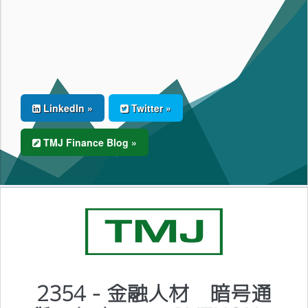
LinkedIn »
Twitter »
TMJ Finance Blog »
2354 - 金融人材 暗号通