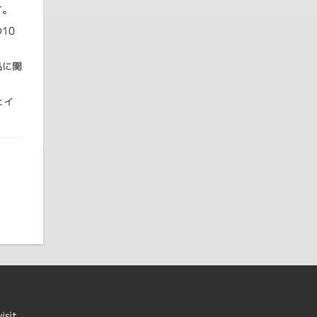
す。
10
品に関
ェイ
visit