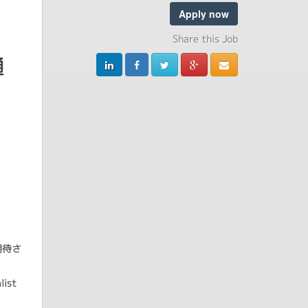
Apply now
Share this Job
通
期待さ
ist