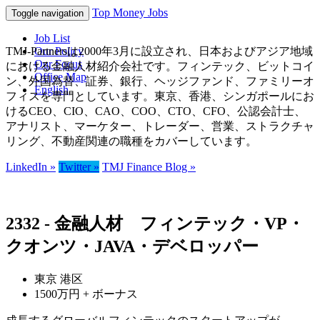
Top Money Jobs
Toggle navigation
Job List
TMJ-Partnersは2000年3月に設立され、日本およびアジア地域
Our Policy
Our Focus
における金融人材紹介会社です。フィンテック、ビットコイ
Office Map
ン、外国為替、証券、銀行、ヘッジファンド、ファミリーオ
English
フィスを専門としています。東京、香港、シンガポールにお
けるCEO、CIO、CAO、COO、CTO、CFO、公認会計士、
アナリスト、マーケター、トレーダー、営業、ストラクチャ
リング、不動産関連の職種をカバーしています。
LinkedIn »
Twitter »
TMJ Finance Blog »
2332 - 金融人材 フィンテック・VP・
クオンツ・JAVA・デベロッパー
東京 港区
1500万円 + ボーナス