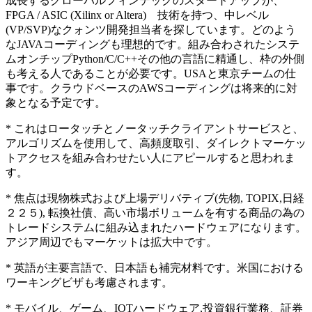
成長するグローバルフィンテックのスタートアップが、
FPGA / ASIC (Xilinx or Altera) 技術を持つ、中レベル
(VP/SVP)なクォンツ開発担当者を探しています。どのよう
なJAVAコーディングも理想的です。組み合わされたシステ
ムオンチップPython/C/C++その他の言語に精通し、枠の外側
も考える人であることが必要です。USAと東京チームの仕
事です。クラウドベースのAWSコーディングは将来的に対
象となる予定です。
* これはロータッチとノータッチクライアントサービスと、
アルゴリズムを使用して、高頻度取引、ダイレクトマーケッ
トアクセスを組み合わせたい人にアピールすると思われま
す。
* 焦点は現物株式および上場デリバティブ(先物, TOPIX,日経
２２５), 転換社債、高い市場ボリュームを有する商品の為の
トレードシステムに組み込まれたハードウェアになります。
アジア周辺でもマーケットは拡大中です。
* 英語が主要言語で、日本語も補完材料です。米国における
ワーキングビザも考慮されます。
* モバイル、ゲーム、IOTハードウェア,投資銀行業務、証券