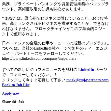
業務、プライベートバンキングや資産管理業務のバックグラ
ウンド。高頻度取引の知識も関心があります。
* あなたは、野心的でビジネスに徹していること、および将
来、高くランクされるビジネスを構築することが、できなけ
ればなりません。 ブロックチェインがこのプ革新的ロジェ
クトで使用されます。​
日本・アジアの金融の仕事やニュースの最新のプログラムに
ついては、当社のLinkedIn会社ページで無料のティーエムジ
ェイ ・パートナーズをフォローしてください。
https://www.linkedin.com/company/tmjpartners
すべての新しいジョブ＆ニュースを無料の
LinkedIn
ページ
で、フォローしてください。！
クリックして今すぐ応募して下さい
mark@tmj-partners.com
Back to Job List
Apply now
Share this Job