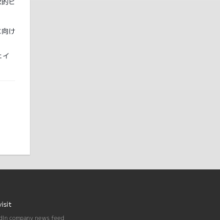
家的ビ
に向け
ェイ
visit
dIn company news feed