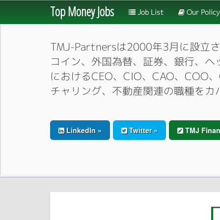
Top Money Jobs
Job List
Our Policy
TMJ-Partnersは2000年
コイン、外国為替、証券、銀行、ヘ
におけるCEO、CIO、CAO、CO
チャリング、不動産関連の職種をカ
LinkedIn »
Twitter »
TMJ Finan