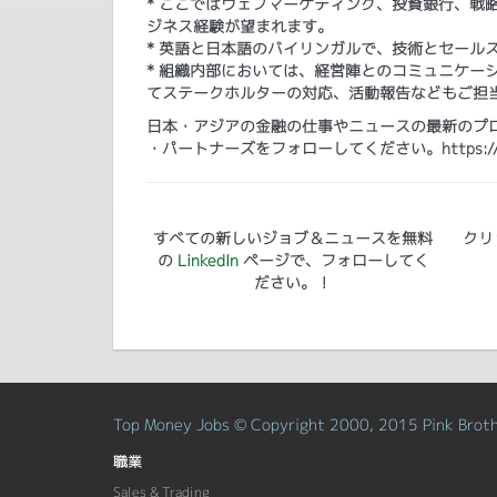
* ここではウェブマーケティング、投資銀行、戦
ジネス経験が望まれます。
* 英語と日本語のバイリンガルで、技術とセール
* 組織内部においては、経営陣とのコミュニケー
てステークホルターの対応、活動報告などもご担
日本・アジアの金融の仕事やニュースの最新のプログ
・パートナーズをフォローしてください。https://www.lin
すべての新しいジョブ＆ニュースを無料
クリ
の
LinkedIn
ページで、フォローしてく
ださい。！
Top Money Jobs © Copyright 2000, 2015 Pink Brothe
職業
Sales & Trading