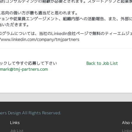
略的コンサルティングの経験が必要とされます。スタートアップと起業
ス志向の強い方が最も適当だと思われます。
ションや従業員エンゲージメント、組織内部への活動報告、また、外部
当いただきます。
ラムについては、当社のLinkedIn会社ページで無料のティーエムジ
kedin.com/company/tmjpartners
ックして今すぐ応募して下さい
Back to Job List
mark@tmj-partners.com
rs Design All Rights Reserved.
Links
Also 
Job List
Linke