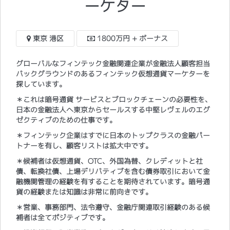
ーケター
東京 港区
1800万円 + ボーナス
グローバルなフィンテック金融関連企業が金融法人顧客担当
バックグラウンドのあるフィンテック仮想通貨マーケターを
探しています。
＊これは暗号通貨 サービスとブロックチェーンの必要性を、
日本の金融法人へ東京からセールスする中堅レヴェルのエグ
ゼクティブのための仕事です。
＊フィンテック企業はすでに日本のトップクラスの金融パー
トナーを有し、顧客リストは拡大中です。
＊候補者は仮想通貨、OTC、外国為替、クレディットと社
債、転換社債、上場デリバティブを含む債券取引において金
融機関管理の経験を有することを期待されています。暗号通
貨の経験または知識は非常に前向きです。
＊営業、事務部門、法令遵守、金融庁関連取引経験のある候
補者は全てポジティブです。