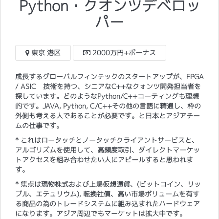
Python・クオンツデベロッ
パー
東京 港区
2000万円+ボーナス
成長するグローバルフィンテックのスタートアップが、FPGA
/ ASIC 技術を持つ、シニアなC++なクォンツ開発担当者を
探しています。どのようなPython/C++コーティングも理想
的です。JAVA, Python, C/C++その他の言語に精通し、枠の
外側も考える人であることが必要です。と日本とアジアチー
ムの仕事です。
* これはロータッチとノータッチクライアントサービスと、
アルゴリズムを使用して、高頻度取引、ダイレクトマーケッ
トアクセスを組み合わせたい人にアピールすると思われま
す。
* 焦点は現物株式および上場仮想通貨、(ビットコイン、リッ
プル、エテュリウム), 転換社債、高い市場ボリュームを有す
る商品の為のトレードシステムに組み込まれたハードウェア
になります。アジア周辺でもマーケットは拡大中です。