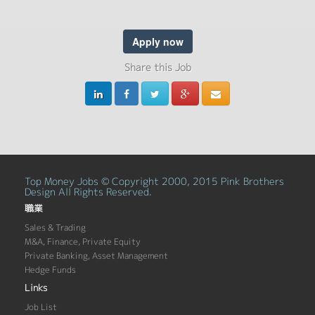
Apply now
Share this Job
Top Money Jobs © Copyright 2000, 2015 Pink Brothers
Design All Rights Reserved.
職業
Sales & Trading
M&A, Finance, Private Equity
Private Banking, Asset Management
Hedge Funds
Links
Job List