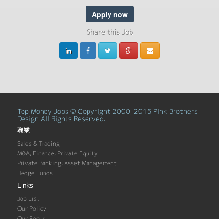
Apply now
Share this Job
Top Money Jobs © Copyright 2000, 2015 Pink Brothers
Design All Rights Reserved.
職業
Sales & Trading
M&A, Finance, Private Equity
Private Banking, Asset Management
Hedge Funds
Links
Job List
Our Policy
Our Focus