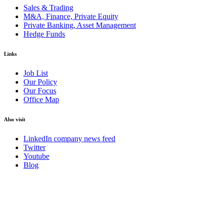
Sales & Trading
M&A, Finance, Private Equity
Private Banking, Asset Management
Hedge Funds
Links
Job List
Our Policy
Our Focus
Office Map
Also visit
LinkedIn company news feed
Twitter
Youtube
Blog