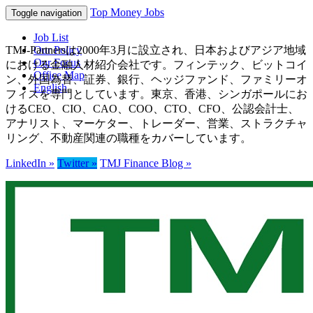
Top Money Jobs
Toggle navigation
Job List
TMJ-Partnersは2000年3月に設立され、日本およびアジア地域
Our Policy
Our Focus
における金融人材紹介会社です。フィンテック、ビットコイ
Office Map
ン、外国為替、証券、銀行、ヘッジファンド、ファミリーオ
English
フィスを専門としています。東京、香港、シンガポールにお
けるCEO、CIO、CAO、COO、CTO、CFO、公認会計士、
アナリスト、マーケター、トレーダー、営業、ストラクチャ
リング、不動産関連の職種をカバーしています。
LinkedIn »
Twitter »
TMJ Finance Blog »