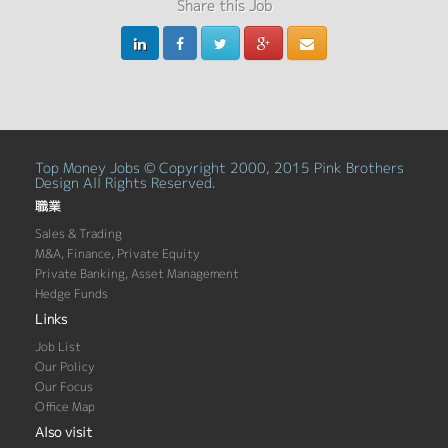
Share this Job
Top Money Jobs © Copyright 2000, 2015 Pink Brothers
Design All Rights Reserved.
職業
Sales & Trading
M&A, Finance, Private Equity
Private Banking, Asset Management
Hedge Funds
Links
Job List
Our Policy
Our Focus
Office Map
Also visit