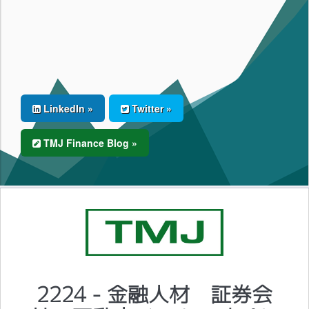
LinkedIn »
Twitter »
TMJ Finance Blog »
2224 - 金融人材 証券会