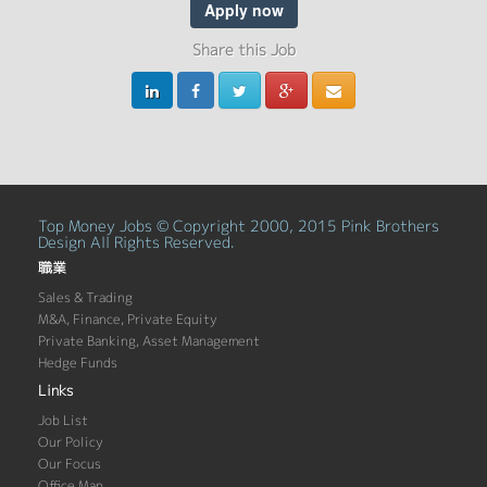
Apply now
Share this Job
Top Money Jobs © Copyright 2000, 2015 Pink Brothers
Design All Rights Reserved.
職業
Sales & Trading
M&A, Finance, Private Equity
Private Banking, Asset Management
Hedge Funds
Links
Job List
Our Policy
Our Focus
Office Map