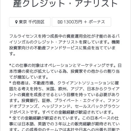
産クレジット・アナリスト
東京 千代田区
1300万円 ＋ ボーナス
フルライセンスを持つ成長中の資産運用会社が才能のあるバ
イリンガルのクレジット・アナリストを探しています。機関
投資家向けの不動産ファンドサービスに焦点を当てていま
す。
*この仕事の対象はオペレーションとマーケティングです。日
本市場の変化が拡大している為、投資家その他からの割り当
てが増加しています。
* 合格者は、不動産市場、クライアントソリューションに確
固たる考えを持ち、米国、欧州、アジア、日本からクライア
ントの資産を成長させるという目標を持っている必要があり
ます。投資銀行、証券、プライベート・エクイティ、ファン
ドオブファンズ、ヘッジファンド、セールスバックグラウン
ドがベストです。すべての金融経験が歓迎されています。
* 全ての金融経験が歓迎されています。この日本ベースの仕
事には日本語、英語での３年以上の販売経験が期待されてい
ます。この成長中のチームでは本社や日本への出張も可能で