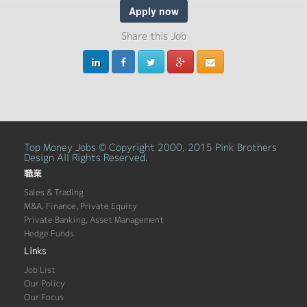
Apply now
Share this Job
Top Money Jobs © Copyright 2000, 2015 Pink Brothers
Design All Rights Reserved.
職業
Sales & Trading
M&A, Finance, Private Equity
Private Banking, Asset Management
Hedge Funds
Links
Job List
Our Policy
Our Focus