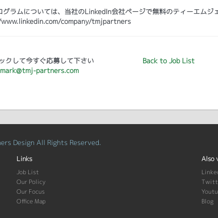
ラムについては、当社のLinkedIn会社ページで無料のティーエムジ
kedin.com/company/tmjpartners
ックして今すぐ応募して下さい
Back to Job List
mark@tmj-partners.com
rs Design All Rights Reserved.
Links
Also 
Job List
Linke
Our Policy
Twitt
Our Focus
Yout
Office Map
Blog