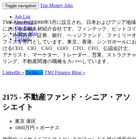
Top Money Jobs
Toggle navigation
Job List
TMJ-Partnersは2000年3月に設立され、日本およびアジア地域
Our Policy
Our Focus
における金融人材紹介会社です。フィンテック、ビットコイ
Office Map
ン、外国為替、証券、銀行、ヘッジファンド、ファミリーオ
English
フィスを専門としています。東京、香港、シンガポールにお
けるCEO、CIO、CAO、COO、CTO、CFO、公認会計士、
アナリスト、マーケター、トレーダー、営業、ストラクチャ
リング、不動産関連の職種をカバーしています。
LinkedIn »
Twitter »
TMJ Finance Blog »
2175 - 不動産ファンド・シニア・アソ
シエイト
東京 港区
1800万円＋ボーナス