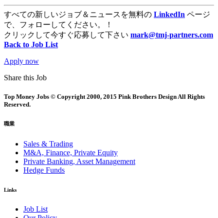
すべての新しいジョブ＆ニュースを無料の
LinkedIn
ページ
で、フォローしてください。！
クリックして今すぐ応募して下さい
mark@tmj-partners.com
Back to Job List
Apply now
Share this Job
Top Money Jobs © Copyright 2000, 2015 Pink Brothers Design All Rights
Reserved.
職業
Sales & Trading
M&A, Finance, Private Equity
Private Banking, Asset Management
Hedge Funds
Links
Job List
Our Policy