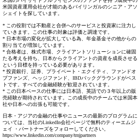
米国のバイサイドフルライセンスのファンドを持つ成長中の
米国資産運用会社が才能のあるバイリンガルのシニア・アソ
シェイトを探しています。
* この役割では不動産と合併へのサービスと投資家に注力し
ていきます。この仕事の対象は評価と調達です。
* 日本市場の変化が拡大している為、年金基金その他からの
割り当てが増加しています。
* 合格者は、株式市場、クライアントソリューションに確固
たる考えを持ち、日本からクライアントの資産を成長させる
という目標を持っている必要があります。
* 投資銀行、証券、プライベート・エクイティ、ファンドオ
ブファンズ、ヘッジファンド、IBDバックグラウンドがベス
トです。すべての金融経験が歓迎されています。
​* この日本ベースの仕事には日本語、英語での３年以上の販
売経験が期待されています。この成長中のチームでは米国本
社や日本への出張も可能です。
日本・アジアの金融の仕事やニュースの最新のプログラムに
ついては、当社のLinkedIn会社ページで無料のティーエムジ
ェイ ・パートナーズをフォローしてください。
https://www.linkedin.com/company/tmjpartners