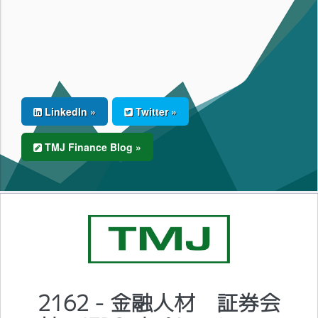
LinkedIn »
Twitter »
TMJ Finance Blog »
2162 - 金融人材 証券会