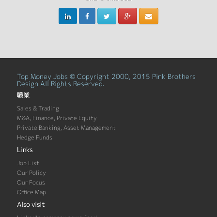
Top Money Jobs © Copyright 2000, 2015 Pink Brothers
Design All Rights Reserved.
職業
Sales & Trading
M&A, Finance, Private Equity
Private Banking, Asset Management
Hedge Funds
Links
Job List
Our Policy
Our Focus
Office Map
Also visit