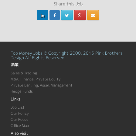
Share this Job
Top Money Jobs © Copyright 2000, 2015 Pink Brothers
Design All Rights Reserved.
職業
Sales & Trading
M&A, Finance, Private Equity
Private Banking, Asset Management
Hedge Funds
Links
Job List
Our Policy
Our Focus
Office Map
Also visit