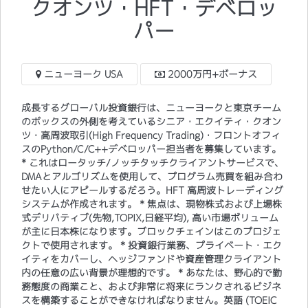
クオンツ・HFT・デベロッ
パー
ニューヨーク USA
2000万円+ボーナス
成長するグローバル投資銀行は、ニューヨークと東京チーム
のボックスの外側を考えているシニア・エクイティ・クオン
ツ・高周波取引(High Frequency Trading)・フロントオフィ
スのPython/C/C++デベロッパー担当者を募集しています。
* これはロータッチ/ノッチタッチクライアントサービスで、
DMAとアルゴリズムを使用して、プログラム売買を組み合わ
せたい人にアピールするだろう。HFT 高周波トレーディング
システムが作成されます。 * 焦点は、現物株式および上場株
式デリバティブ(先物,TOPIX,日経平均), 高い市場ボリューム
が主に日本株になります。ブロックチェインはこのプロジェ
クトで使用されます。 * 投資銀行業務、プライベート・エク
イティをカバーし、ヘッジファンドや資産管理クライアント
内の任意の広い背景が理想的です。 * あなたは、野心的で勤
務態度の商業こと、および非常に将来にランクされるビジネ
スを構築することができなければなりません。英語 (TOEIC