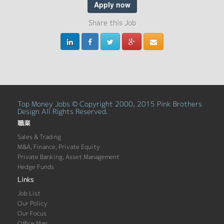
Apply now
Share this Job
Top Money Jobs © Copyright 2000, 2015 Pink Brothers
Design All Rights Reserved.
職業
Sales & Trading
M&A, Finance, Private Equity
Private Banking, Asset Management
Hedge Funds
Links
Job List
Our Policy
Our Focus
Office Map