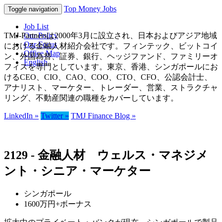
Top Money Jobs
Toggle navigation
Job List
TMJ-Partnersは2000年3月に設立され、日本およびアジア地域
Our Policy
Our Focus
における金融人材紹介会社です。フィンテック、ビットコイ
Office Map
ン、外国為替、証券、銀行、ヘッジファンド、ファミリーオ
English
フィスを専門としています。東京、香港、シンガポールにお
けるCEO、CIO、CAO、COO、CTO、CFO、公認会計士、
アナリスト、マーケター、トレーダー、営業、ストラクチャ
リング、不動産関連の職種をカバーしています。
LinkedIn »
Twitter »
TMJ Finance Blog »
2129 - 金融人材 ウェルス・マネジメ
ント・シニア・マーケター
シンガポール
1600万円+ボーナス