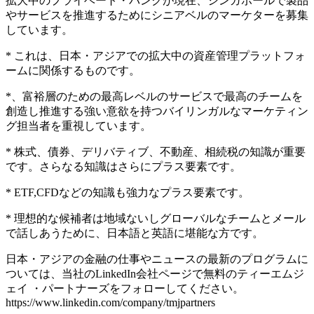
拡大中のプライベート・バンクが現在、シンガポールで製品
やサービスを推進するためにシニアベルのマーケターを募集
しています。
* これは、日本・アジアでの拡大中の資産管理プラットフォ
ームに関係するものです。
*、富裕層のための最高レベルのサービスで最高のチームを
創造し推進する強い意欲を持つバイリンガルなマーケティン
グ担当者を重視しています。
* 株式、債券、デリバティブ、不動産、相続税の知識が重要
です。さらなる知識はさらにプラス要素です。
* ETF,CFDなどの知識も強力なプラス要素です。
* 理想的な候補者は地域ないしグローバルなチームとメール
で話しあうために、日本語と英語に堪能な方です。
日本・アジアの金融の仕事やニュースの最新のプログラムに
ついては、当社のLinkedIn会社ページで無料のティーエムジ
ェイ ・パートナーズをフォローしてください。
https://www.linkedin.com/company/tmjpartners