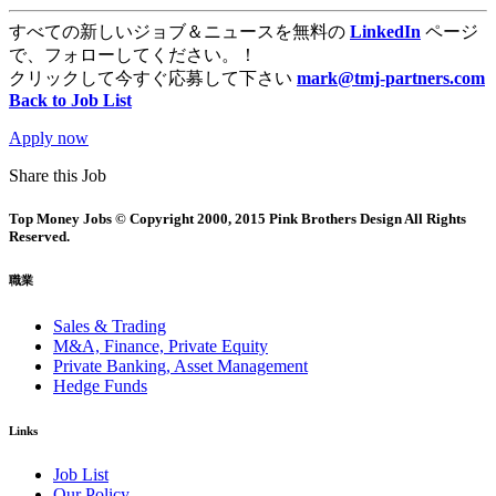
すべての新しいジョブ＆ニュースを無料の
LinkedIn
ページ
で、フォローしてください。！
クリックして今すぐ応募して下さい
mark@tmj-partners.com
Back to Job List
Apply now
Share this Job
Top Money Jobs © Copyright 2000, 2015 Pink Brothers Design All Rights
Reserved.
職業
Sales & Trading
M&A, Finance, Private Equity
Private Banking, Asset Management
Hedge Funds
Links
Job List
Our Policy