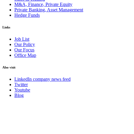
M&A, Finance, Private Equity
Private Banking, Asset Management
Hedge Funds
Links
Job List
Our Policy
Our Focus
Office Map
Also visit
LinkedIn company news feed
Twitter
Youtube
Blog