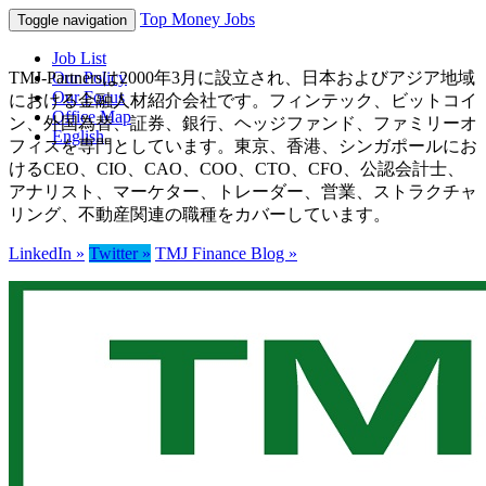
Top Money Jobs
Toggle navigation
Job List
TMJ-Partnersは2000年3月に設立され、日本およびアジア地域
Our Policy
Our Focus
における金融人材紹介会社です。フィンテック、ビットコイ
Office Map
ン、外国為替、証券、銀行、ヘッジファンド、ファミリーオ
English
フィスを専門としています。東京、香港、シンガポールにお
けるCEO、CIO、CAO、COO、CTO、CFO、公認会計士、
アナリスト、マーケター、トレーダー、営業、ストラクチャ
リング、不動産関連の職種をカバーしています。
LinkedIn »
Twitter »
TMJ Finance Blog »