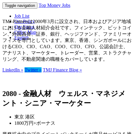
Top Money Jobs
Toggle navigation
Job List
TMJ-Partnersは2000年3月に設立され、日本およびアジア地域
Our Policy
Our Focus
における金融人材紹介会社です。フィンテック、ビットコイ
Office Map
ン、外国為替、証券、銀行、ヘッジファンド、ファミリーオ
English
フィスを専門としています。東京、香港、シンガポールにお
けるCEO、CIO、CAO、COO、CTO、CFO、公認会計士、
アナリスト、マーケター、トレーダー、営業、ストラクチャ
リング、不動産関連の職種をカバーしています。
LinkedIn »
Twitter »
TMJ Finance Blog »
2080 - 金融人材 ウェルス・マネジメ
ント・シニア・マーケター
東京 港区
1800万円+ボーナス