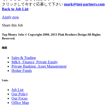
クリックして今すぐ応募して下さい
mark@tmj-partners.com
Back to Job List
Apply now
Share this Job
Top Money Jobs © Copyright 2000, 2015 Pink Brothers Design All Rights
Reserved.
職業
Sales & Trading
M&A, Finance, Private Equity
Private Banking, Asset Management
Hedge Funds
Links
Job List
Our Policy
Our Focus
Office Map