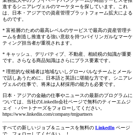
業務拡大中のプライベートバンクチームが商品サービスを推
進するシニアレヴェルのマーケターを探しています。これ
は、日本・アジアでの資産管理プラットフォーム拡大による
ものです。
* 富裕層のための最高レベルのサービスで最高の資産管理チ
ームを創造し推進する強い意欲を持つバイリンガルなマーケ
ティング担当者が重視されます。
* キャッシュ、デリバティブ、不動産、相続税の知識が重要
です。さらなる商品知識はさらにプラス要素です。
* 理想的な候補者は地域ないしグローバルなチームとメール
で話しあうために、日本語と英語に堪能な方です。シニアレ
ヴェルの仕事で、将来は人材採用の能力も必要です。
日本・アジアの金融の仕事やニュースの最新のプログラムに
ついては、当社のLinkedIn会社ページで無料のティーエムジ
ェイ ・パートナーズをフォローしてください。
https://www.linkedin.com/company/tmjpartners
すべての新しいジョブ＆ニュースを無料の
LinkedIn
ページ
で、フォローしてください。！