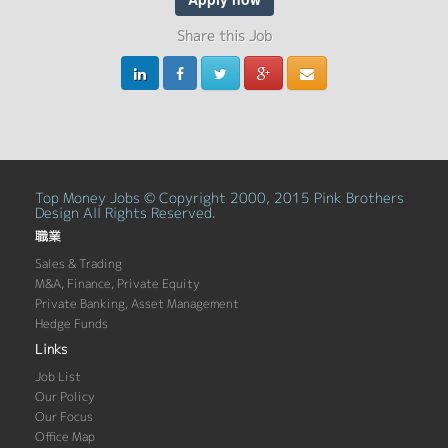
Share this Job
Top Money Jobs © Copyright 2000, 2015 Pink Brothers
Design All Rights Reserved.
職業
Sales & Trading
M&A, Finance, Private Equity
Private Banking, Asset Management
Hedge Funds
Links
Job List
Our Policy
Our Focus
Office Map