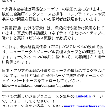
標です。
* 大資本金会社は可能なターゲットの最初の波になります。
以前に金融庁インタフェースと操作、コンプライアンスや貿
易関連の問題を経験している候補者は歓迎されています。
* 資産管理における背景には、投資銀行や証券は歓迎されて
います。直接の日本語能力（ネイティブまたはネイティブに
近い）と英語（ビジネス流暢）が必須です。
* これは、最高経営責任者（CEO）/ CAOレベルの役割であ
り、ニューヨークのグローバル管理スタッフとの調整になり
ます。キーポジションの成功に基づいて、高報酬は右の適合
に提供されます。
日本・アジアの金融の仕事やニュースの最新のプログラムに
ついては、当社のLinkedIn会社ページで無料のティーエムジ
ェイ ・パートナーズをフォローしてください。
https://www.linkedin.com/company/tmjpartners
すべての新しいジョブ＆ニュースを無料の
LinkedIn
ページ
で、フォローしてください。！
クリックして今すぐ応募して下さい
mark@tmj-partners.com