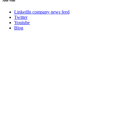
Also visit
LinkedIn company news feed
Twitter
Youtube
Blog