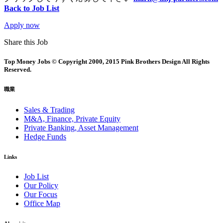
Back to Job List
Apply now
Share this Job
Top Money Jobs © Copyright 2000, 2015 Pink Brothers Design All Rights
Reserved.
職業
Sales & Trading
M&A, Finance, Private Equity
Private Banking, Asset Management
Hedge Funds
Links
Job List
Our Policy
Our Focus
Office Map