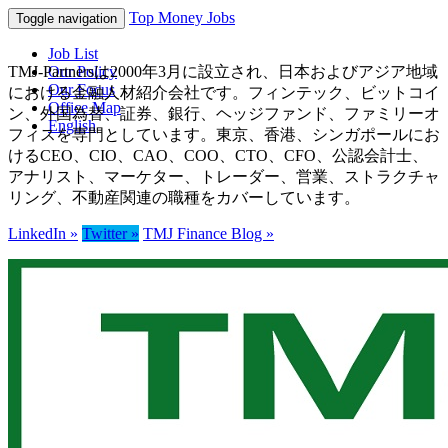
Top Money Jobs
Toggle navigation
Job List
TMJ-Partnersは2000年3月に設立され、日本およびアジア地域
Our Policy
Our Focus
における金融人材紹介会社です。フィンテック、ビットコイ
Office Map
ン、外国為替、証券、銀行、ヘッジファンド、ファミリーオ
English
フィスを専門としています。東京、香港、シンガポールにお
けるCEO、CIO、CAO、COO、CTO、CFO、公認会計士、
アナリスト、マーケター、トレーダー、営業、ストラクチャ
リング、不動産関連の職種をカバーしています。
LinkedIn »
Twitter »
TMJ Finance Blog »