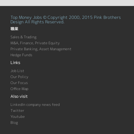
Top Money Jobs © Copyright 2000, 2015 Pink Brothers
Design All Rights Reserved.
職業
Sales & Trading
M&A, Finance, Private Equity
Private Banking, Asset Management
Hedge Funds
Links
Job List
Our Policy
Our Focus
Office Map
Also visit
LinkedIn company news feed
Twitter
Youtube
Blog