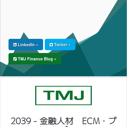
LinkedIn »
Twitter »
TMJ Finance Blog »
2039 - 金融人材 ECM・プ