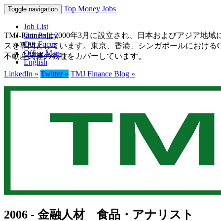
Top Money Jobs
Toggle navigation
Job List
TMJ-Partnersは2000年3月に設立され、日本およ
Our Policy
Our Focus
スを専門としています。東京、香港、シンガポールにおけるCE
Office Map
不動産関連の職種をカバーしています。
English
LinkedIn »
Twitter »
TMJ Finance Blog »
2006 - 金融人材 食品・アナリスト