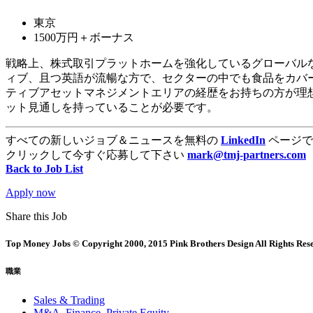
東京
1500万円＋ボーナス
戦略上、株式取引プラットホームを強化しているグローバル
ィブ、且つ英語が流暢な方で、セクターの中でも食品をカバ
ティブアセットマネジメントエリアの経歴をお持ちの方が理
ット見通しを持っていることが必要です。
すべての新しいジョブ＆ニュースを無料の
LinkedIn
ページで
クリックして今すぐ応募して下さい
mark@tmj-partners.com
Back to Job List
Apply now
Share this Job
Top Money Jobs © Copyright 2000, 2015 Pink Brothers Design All Rights Res
職業
Sales & Trading
M&A, Finance, Private Equity