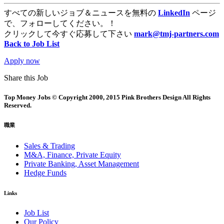
すべての新しいジョブ＆ニュースを無料の
LinkedIn
ページ
で、フォローしてください。！
クリックして今すぐ応募して下さい
mark@tmj-partners.com
Back to Job List
Apply now
Share this Job
Top Money Jobs © Copyright 2000, 2015 Pink Brothers Design All Rights
Reserved.
職業
Sales & Trading
M&A, Finance, Private Equity
Private Banking, Asset Management
Hedge Funds
Links
Job List
Our Policy