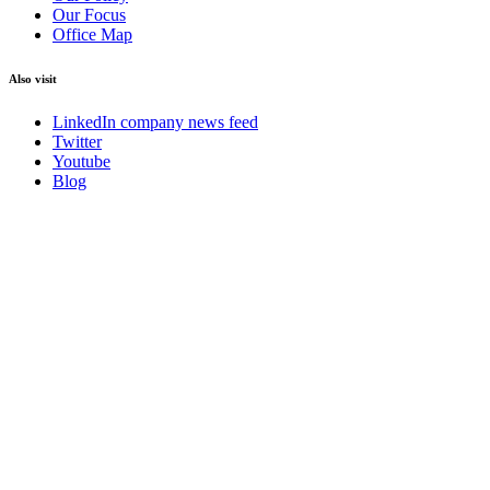
Our Focus
Office Map
Also visit
LinkedIn company news feed
Twitter
Youtube
Blog