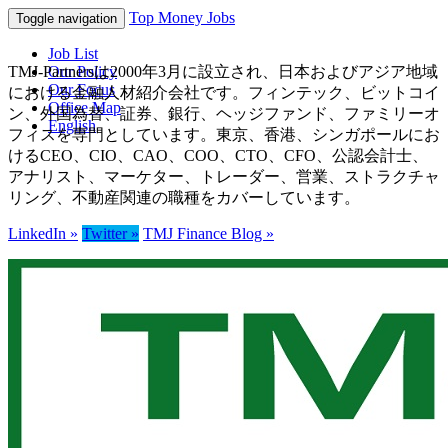
Top Money Jobs
Toggle navigation
Job List
TMJ-Partnersは2000年3月に設立され、日本およびアジア地域
Our Policy
Our Focus
における金融人材紹介会社です。フィンテック、ビットコイ
Office Map
ン、外国為替、証券、銀行、ヘッジファンド、ファミリーオ
English
フィスを専門としています。東京、香港、シンガポールにお
けるCEO、CIO、CAO、COO、CTO、CFO、公認会計士、
アナリスト、マーケター、トレーダー、営業、ストラクチャ
リング、不動産関連の職種をカバーしています。
LinkedIn »
Twitter »
TMJ Finance Blog »