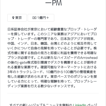
ーPM
東京
1億円＋
日系証券会社が東京において経験豊富なプロップ・トレーダ
ーを探しています。このシニアな業務はアジアにおいてプロ
ップ・トレーダーの専門家であり、日本及びアジアが将来、
中国、インド、日本、韓国、台湾とどのように相互作用して
いくかについて自身の見解を持っていることが必要です。株
式市場に関する独自の見方と即座に利益を獲得できる明確な
プランが必須です。これは新たなハイスピードのArrowhead
の後のj-gate株式取引環境でデスクを構築することが期待さ
れる重要な業務です。確認可能なマネーマーケットにおける
3年のトラックレコード、10億円から100億円の管理資産を
有した経験が求められます。東京ベースでのポジションを探
している方にとって、明確な報酬を持って、プロップトレー
ディング業務を行える数少ないチャンスです。
すべての新しいジョブ＆ニュースを無料の
LinkedIn
ページ